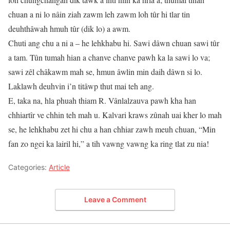
chuan a ni lo nâin ziah zawm leh zawm loh tûr hi tlar tin
deuhthâwah hmuh tûr (dik lo) a awm.
Chuti ang chu a ni a – he lehkhabu hi. Sawi dâwn chuan sawi tûr
a tam. Tûn tumah hian a chanve chanve pawh ka la sawi lo va;
sawi zêl châkawm mah se, hmun âwlin min daih dâwn si lo.
Laklawh deuhvin i’n titâwp thut mai teh ang.
E, taka na, hla phuah thiam R. Vânlalzauva pawh kha han
chhiartîr ve chhin teh mah u. Kalvari kraws zûnah uai kher lo mah
se, he lehkhabu zet hi chu a han chhiar zawh meuh chuan, “Min
fan zo ngei ka lairil hi,” a tih vawng vawng ka ring tlat zu nia!
Categories:
Article
Leave a Comment