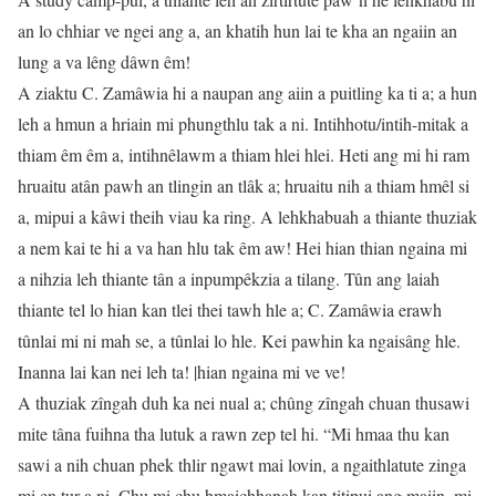
an lo chhiar ve ngei ang a, an khatih hun lai te kha an ngaiin an
lung a va lêng dâwn êm!
A ziaktu C. Zamâwia hi a naupan ang aiin a puitling ka ti a; a hun
leh a hmun a hriain mi phungthlu tak a ni. Intihhotu/intih-mitak a
thiam êm êm a, intihnêlawm a thiam hlei hlei. Heti ang mi hi ram
hruaitu atân pawh an tlingin an tlâk a; hruaitu nih a thiam hmêl si
a, mipui a kâwi theih viau ka ring. A lehkhabuah a thiante thuziak
a nem kai te hi a va han hlu tak êm aw! Hei hian thian ngaina mi
a nihzia leh thiante tân a inpumpêkzia a tilang. Tûn ang laiah
thiante tel lo hian kan tlei thei tawh hle a; C. Zamâwia erawh
tûnlai mi ni mah se, a tûnlai lo hle. Kei pawhin ka ngaisâng hle.
Inanna lai kan nei leh ta! |hian ngaina mi ve ve!
A thuziak zîngah duh ka nei nual a; chûng zîngah chuan thusawi
mite tâna fuihna tha lutuk a rawn zep tel hi. “Mi hmaa thu kan
sawi a nih chuan phek thlir ngawt mai lovin, a ngaithlatute zinga
mi en tur a ni. Chu mi chu hmaichhanah kan titipui ang maiin, mi