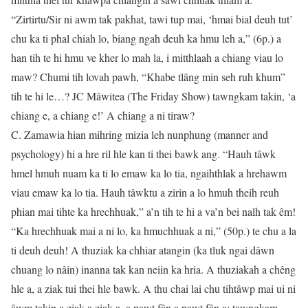
“Zirtirtu/Sir ni awm tak pakhat, tawi tup mai, ‘hmai bial deuh tut’
chu ka ti phal chiah lo, biang ngah deuh ka hmu leh a,” (6p.) a
han tih te hi hmu ve kher lo mah la, i mitthlaah a chiang viau lo
maw? Chumi tih lovah pawh, “Khabe tlâng min seh ruh khum”
tih te hi le…? JC Mâwitea (The Friday Show) tawngkam takin, ‘a
chiang e, a chiang e!’ A chiang a ni tiraw?
C. Zamawia hian mihring mizia leh nunphung (manner and
psychology) hi a hre ril hle kan ti thei bawk ang. “Hauh tâwk
hmel hmuh nuam ka ti lo emaw ka lo tia, ngaihthlak a hrehawm
viau emaw ka lo tia. Hauh tâwktu a zirin a lo hmuh theih reuh
phian mai tihte ka hrechhuak,” a’n tih te hi a va’n bei nalh tak êm!
“Ka hrechhuak mai a ni lo, ka hmuchhuak a ni,” (50p.) te chu a la
ti deuh deuh! A thuziak ka chhiar atangin (ka tluk ngai dâwn
chuang lo nâin) inanna tak kan neiin ka hria. A thuziakah a chêng
hle a, a ziak tui thei hle bawk. A thu chai lai chu tihtâwp mai ui ni
âwm takin a ziak a ziak a, a pawt fân a pawt fân a; tawngkam