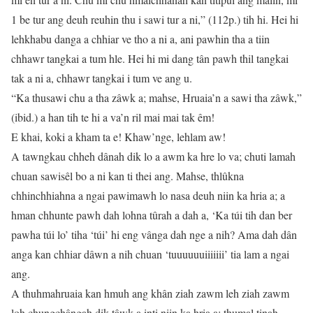
1 be tur ang deuh reuhin thu i sawi tur a ni,” (112p.) tih hi. Hei hi
lehkhabu danga a chhiar ve tho a ni a, ani pawhin tha a tiin
chhawr tangkai a tum hle. Hei hi mi dang tân pawh thil tangkai
tak a ni a, chhawr tangkai i tum ve ang u.
“Ka thusawi chu a tha zâwk a; mahse, Hruaia’n a sawi tha zâwk,”
(ibid.) a han tih te hi a va’n ril mai mai tak êm!
E khai, koki a kham ta e! Khaw’nge, lehlam aw!
A tawngkau chheh dânah dik lo a awm ka hre lo va; chuti lamah
chuan sawisêl bo a ni kan ti thei ang. Mahse, thlûkna
chhinchhiahna a ngai pawimawh lo nasa deuh niin ka hria a; a
hman chhunte pawh dah lohna tûrah a dah a, ‘Ka túi tih dan ber
pawha túi lo’ tiha ‘túi’ hi eng vânga dah nge a nih? Ama dah dân
anga kan chhiar dâwn a nih chuan ‘tuuuuuuiiiiiii’ tia lam a ngai
ang.
A thuhmahruaia kan hmuh ang khân ziah zawm leh ziah zawm
loh chungchângah dik tâwk a inti niin ka hria a; thumal tinah