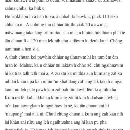
zahna chibai ka bûk e.
He lehkhabu hi a lian lo va, a chhah lo bawk a; phêk 114 leka
chhah a ni. A chhûng thu chhiar tûr thuziak 20 a awm a;
mâwlmang taka lang, ril ru riau si a ni a; a hlutna hre thiam phâkte
tân chuan Rs. 120 man lek nih chu a tlâwm lu deuh ka ti. Chêng
tam man a hen si a.
A tîrah chuan kei pawhin chhiar ngaihnawm hi ka tum êm êm
hran lo. Mahse, ka’n chhiar tui laklawh chho zêl chu ngaihnawm
hi ka ti ta telh telh mai a. A ziaktu ka mitthla a; a kum ang zât ka
nih lai khân upa kan intiin ‘in khat tlangvâl’ ang tak takah inngai
tanin nu leh pate pawh kan zahpah rûn tawh lêm lo a nih kha!
Kum rei fêt kal ta khân a kum ang zât hi kan lo kalsan tawh a;
tu’n kan tawngkam lo ngai haw lo se, ka tân chuan ani hi
‘naupang’ mai a la ni. Chuti chung chuan a kum ang zah kan nih
lai khân ani rilru ang leh ngaihtuahna ang hi kan pu pha
themteliak lo. Thiamna leh hriatna kawngah erawh tluk lo vet vet