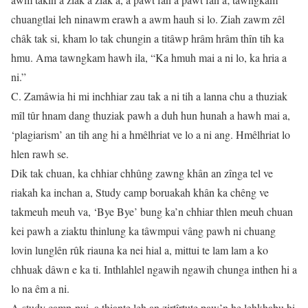
chuangtlai leh ninawm erawh a awm hauh si lo. Ziah zawm zêl
châk tak si, kham lo tak chungin a titâwp hrâm hrâm thîn tih ka
hmu. Ama tawngkam hawh ila, “Ka hmuh mai a ni lo, ka hria a
ni.”
C. Zamâwia hi mi inchhiar zau tak a ni tih a lanna chu a thuziak
mîl tûr hnam dang thuziak pawh a duh hun hunah a hawh mai a,
‘plagiarism’ an tih ang hi a hmêlhriat ve lo a ni ang. Hmêlhriat lo
hlen rawh se.
Dik tak chuan, ka chhiar chhûng zawng khân an zînga tel ve
riakah ka inchan a, Study camp boruakah khân ka chêng ve
takmeuh meuh va, ‘Bye Bye’ bung ka’n chhiar thlen meuh chuan
kei pawh a ziaktu thinlung ka tâwmpui vâng pawh ni chuang
lovin lunglên rûk riauna ka nei hial a, mittui te lam lam a ko
chhuak dâwn e ka ti. Inthlahlel ngawih ngawih chunga inthen hi a
lo na êm a ni.
A study camp-pui, a thiante leh an zirtîrtute paw’n he lehkhabu hi