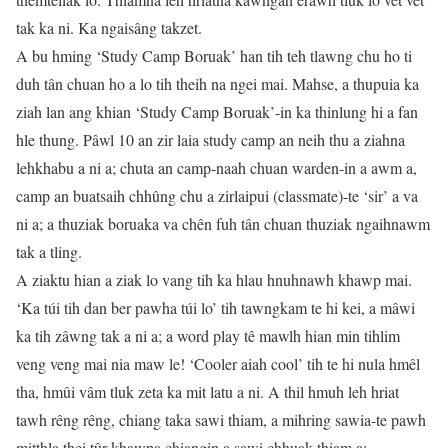
tak ka ni. Ka ngaisâng takzet.
A bu hming ‘Study Camp Boruak’ han tih teh tlawng chu ho ti
duh tân chuan ho a lo tih theih na ngei mai. Mahse, a thupuia ka
ziah lan ang khian ‘Study Camp Boruak’-in ka thinlung hi a fan
hle thung. Pâwl 10 an zir laia study camp an neih thu a ziahna
lehkhabu a ni a; chuta an camp-naah chuan warden-in a awm a,
camp an buatsaih chhûng chu a zirlaipui (classmate)-te ‘sir’ a va
ni a; a thuziak boruaka va chên fuh tân chuan thuziak ngaihnawm
tak a tling.
A ziaktu hian a ziak lo vang tih ka hlau hnuhnawh khawp mai.
‘Ka túi tih dan ber pawha túi lo’ tih tawngkam te hi kei, a mâwi
ka tih zâwng tak a ni a; a word play tê mawlh hian min tihlim
veng veng mai nia maw le! ‘Cooler aiah cool’ tih te hi nula hmêl
tha, hmûi vâm tluk zeta ka mit latu a ni. A thil hmuh leh hriat
tawh rêng rêng, chiang taka sawi thiam, a mihring sawia-te pawh
mitthla thei tûr khawpa chiangin a sawi chhuak thiam a: