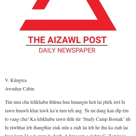
V. Kûngtea
Awmhar Cabin
Tûn tum chu lehkhabu thlîrna hun hmangin heti lai phêk âwl hi
rawn hnawh khat lawk ka’n tum teh ang. Tu mi dang kan dîp êm
lo vang chu! Ka lehkhabu rawn thlîr tûr ‘Study Camp Boruak’ tih
hi râwlthar leh thangthar ziak niin a ziah lai leh he thu ka ziah lai
hian kum 21 a la pum lo deuh. A hmasain a ziaktu C. Zamâwia,