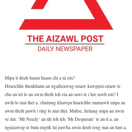
Mipa ti deuh huam huam chi a ni em?
Hmeichhe thenkhatin an ngaihzawng emaw kawppui emaw te
chu an tel lo an awm theih loh zia an sawi te i hre tawh em? I
awih lo mai thei a, chutiang khawpa hmeichhe mamawh mipa an
awm theih pawh i ring lo mai thei. Mahse, hetiang mipa an awm
ve tlat. ‘Mr Needy’ an tih loh leh ‘Mr Desperate’ te an ti a, an
ngaizawng te bula engtik lai pawha awm deuh reng mai an tum a,