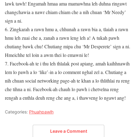
lawk tawh! Engamah hmaa ama mamawhna leh duhna ringawt
changchawia a nawr chiam chiam che a nih chuan ‘Mr Needy’
sign a ni.
6. Zingkarah a rawn hmu a, chhunah a rawn bia a, tlaiah a rawn
hmu leh zuai che a, zanah a rawn leng leh a! A tukah pawh
chutiang bawk chu! Chutiang mipa chu ‘Mr Desperete’ sign a ni.
Hmeichhe tel loin a awm thei lo emawni le!
7. Facebook-ah te i thu leh thlalak post apiang, amah kaihhnawih
lem lo pawh a lo ‘like’-in a lo comment nghal zel a. Chutiang a
nih chuan social networking page-ah te khan a lo thlithlai ru reng
che tihna a ni. Facebook-ah chauh lo pawh i chetvelna reng
rengah a enthla deuh reng che ang a, i thawveng lo ngawt ang!
Categories:
Phuahpawlh
Leave a Comment