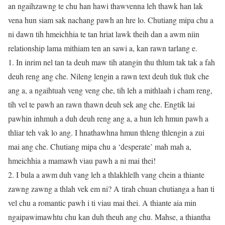
an ngaihzawng te chu han hawi thawvenna leh thawk han lak
vena hun siam sak nachang pawh an hre lo. Chutiang mipa chu a
ni dawn tih hmeichhia te tan hriat lawk theih dan a awm niin
relationship lama mithiam ten an sawi a, kan rawn tarlang e.
1. In inrim nel tan ta deuh maw tih atangin thu thlum tak tak a fah
deuh reng ang che. Nileng lengin a rawn text deuh tluk tluk che
ang a, a ngaihtuah veng veng che, tih leh a mithlaah i cham reng,
tih vel te pawh an rawn thawn deuh sek ang che. Engtik lai
pawhin inhmuh a duh deuh reng ang a, a hun leh hmun pawh a
thliar teh vak lo ang. I hnathawhna hmun thleng thlengin a zui
mai ang che. Chutiang mipa chu a ‘desperate’ mah mah a,
hmeichhia a mamawh viau pawh a ni mai thei!
2. I bula a awm duh vang leh a thlakhlelh vang chein a thiante
zawng zawng a thlah vek em ni? A tirah chuan chutianga a han ti
vel chu a romantic pawh i ti viau mai thei. A thiante aia min
ngaipawimawhtu chu kan duh theuh ang chu. Mahse, a thiantha