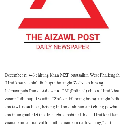
December ni 4-6 chhung khan MZP buatsaihin West Phailengah
‘Hrui khat vuanin’ tih thupui hmangin Zofest an hmang.
Lalmuanpuia Punte, Adviser to CM (Political) chuan, “hrui khat
vuanin” tih thupui sawiin, “Zofaten kil hrang hrang atangin beih
kan tawk nasa hle a, hetiang hi kan dinhmun a ni chung pawha
kan inlungrual hlei thei lo hi chu a hahthlak hle a. Hrui khat kan
vuana, kan tanrual vat lo a nih chuan kan darh vat ang,” a ti.