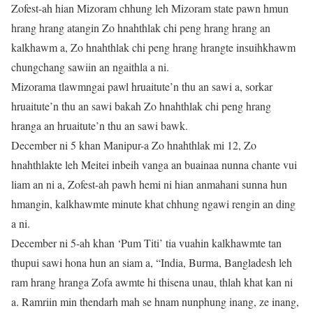
Zofest-ah hian Mizoram chhung leh Mizoram state pawn hmun
hrang hrang atangin Zo hnahthlak chi peng hrang hrang an
kalkhawm a, Zo hnahthlak chi peng hrang hrangte insuihkhawm
chungchang sawiin an ngaithla a ni.
Mizorama tlawmngai pawl hruaitute’n thu an sawi a, sorkar
hruaitute’n thu an sawi bakah Zo hnahthlak chi peng hrang
hranga an hruaitute’n thu an sawi bawk.
December ni 5 khan Manipur-a Zo hnahthlak mi 12, Zo
hnahthlakte leh Meitei inbeih vanga an buainaa nunna chante vui
liam an ni a, Zofest-ah pawh hemi ni hian anmahani sunna hun
hmangin, kalkhawmte minute khat chhung ngawi rengin an ding
a ni.
December ni 5-ah khan ‘Pum Titi’ tia vuahin kalkhawmte tan
thupui sawi hona hun an siam a, “India, Burma, Bangladesh leh
ram hrang hranga Zofa awmte hi thisena unau, thlah khat kan ni
a. Ramriin min thendarh mah se hnam nunphung inang, ze inang,