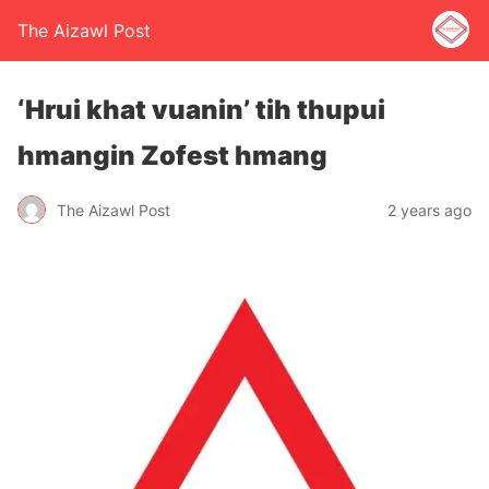
The Aizawl Post
‘Hrui khat vuanin’ tih thupui
hmangin Zofest hmang
The Aizawl Post
2 years ago